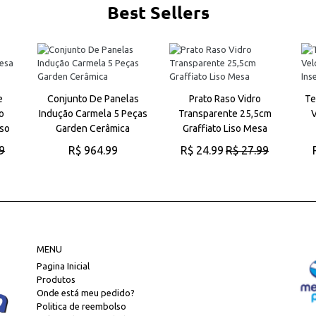
Best Sellers
e
Conjunto De Panelas
Prato Raso Vidro
Te
o
Indução Carmela 5 Peças
Transparente 25,5cm
V
uso
Garden Cerâmica
Graffiato Liso Mesa
9
R$ 964.99
R$ 24.99
R$ 27.99
O
ADICIONAR AO CARRINHO
ADICIONAR AO CARRINHO
MENU
Pagina Inicial
Produtos
Onde está meu pedido?
Politica de reembolso