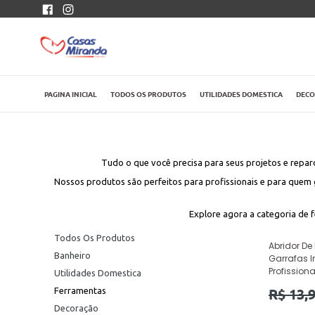
Pular
Facebook
Instagram
para
o
conteúdo
PAGINA INICIAL
TODOS OS PRODUTOS
UTILIDADES DOMESTICA
DEC
Tudo o que você precisa para seus projetos e repar
Nossos produtos são perfeitos para profissionais e para quem g
Explore agora a categoria de 
Todos Os Produtos
Abridor De 
Banheiro
Garrafas I
Profission
Utilidades Domestica
Preço
R$ 13,
Ferramentas
normal
Decoração