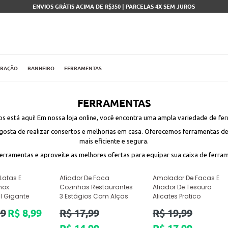
ENVIOS GRÁTIS ACIMA DE R$350 | PARCELAS 4X SEM JUROS
ORAÇÃO
BANHEIRO
FERRAMENTAS
FERRAMENTAS
os está aqui! Em nossa loja online, você encontra uma ampla variedade de fer
osta de realizar consertos e melhorias em casa. Oferecemos ferramentas de 
mais eficiente e segura.
ferramentas e aproveite as melhores ofertas para equipar sua caixa de ferra
Latas E
Afiador De Faca
Amolador De Facas E
nox
Cozinhas Restaurantes
Afiador De Tesoura
al Gigante
3 Estágios Com Alças
Alicates Pratico
Preço
Preço
99
R$ 8,99
R$ 17,99
R$ 19,99
normal
normal