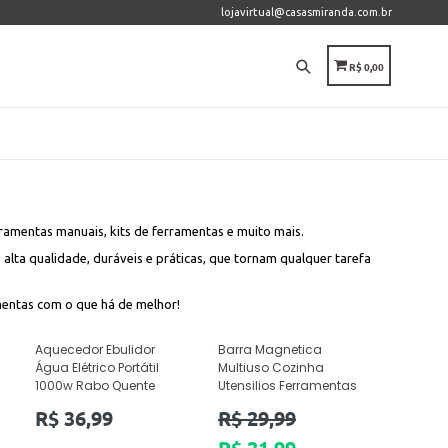
lojavirtual@casasmiranda.com.br
Pesquisar
CARRINHO
CARRINHO
R$ 0,00
ramentas manuais, kits de ferramentas e muito mais.
alta qualidade, duráveis e práticas, que tornam qualquer tarefa
mentas com o que há de melhor!
Aquecedor Ebulidor
Barra Magnetica
Água Elétrico Portátil
Multiuso Cozinha
1000w Rabo Quente
Utensilios Ferramentas
Preço
Preço
R$ 36,99
R$ 29,99
normal
normal