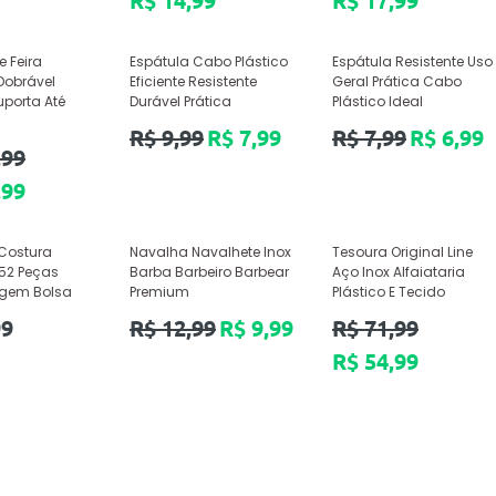
R$ 14,99
R$ 17,99
e Feira
Espátula Cabo Plástico
Espátula Resistente Uso
obrável
Eficiente Resistente
Geral Prática Cabo
uporta Até
Durável Prática
Plástico Ideal
Preço
Preço
R$ 9,99
R$ 7,99
R$ 7,99
R$ 6,99
,99
normal
normal
,99
 Costura
Navalha Navalhete Inox
Tesoura Original Line
52 Peças
Barba Barbeiro Barbear
Aço Inox Alfaiataria
iagem Bolsa
Premium
Plástico E Tecido
Preço
Preço
99
R$ 12,99
R$ 9,99
R$ 71,99
normal
normal
R$ 54,99