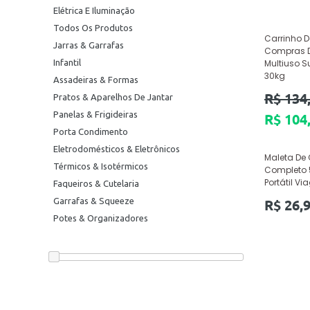
Elétrica E Iluminação
Todos Os Produtos
Carrinho D
Jarras & Garrafas
Compras D
Infantil
Multiuso S
30kg
Assadeiras & Formas
Preço
R$ 134
Pratos & Aparelhos De Jantar
normal
Panelas & Frigideiras
R$ 104
Porta Condimento
Eletrodomésticos & Eletrônicos
Maleta De
Térmicos & Isotérmicos
Completo 
Portátil V
Faqueiros & Cutelaria
Preço
Garrafas & Squeeze
R$ 26,
normal
Potes & Organizadores