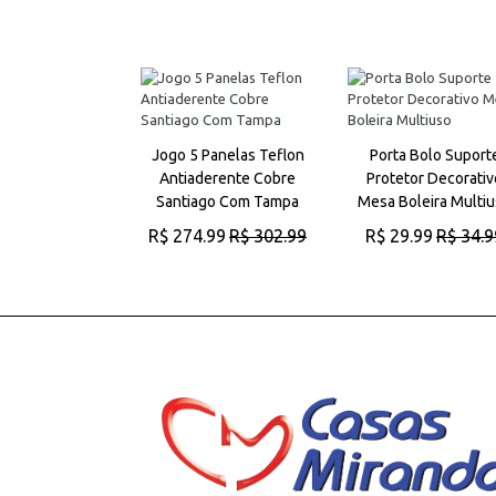
étrica de Água
Jogo 5 Panelas Teflon
Porta Bolo Suport
alão Prática e
Antiaderente Cobre
Protetor Decorativ
ficiente
Santiago Com Tampa
Mesa Boleira Multi
.99
R$ 44.99
R$ 274.99
R$ 302.99
R$ 29.99
R$ 34.9
AR AO CARRINHO
ADICIONAR AO CARRINHO
ADICIONAR AO CARRINH