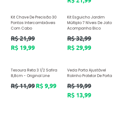
R$ 21,99
Kit Chave De Precisão 30
Kit Esguicho Jardim
Pontas Intercambiáveis
Múltiplo 7 Níveis De Jato
Com Cabo
Acompanha Bico
Preço
Preço
R$ 21,99
R$ 32,99
normal
normal
R$ 19,99
R$ 29,99
Tesoura Reta 3 1/2 Safira
Veda Porta Ajustável
8,8cm - Original Line
Rolinho Protetor De Porta
Preço
Preço
R$ 11,99
R$ 9,99
R$ 19,99
normal
normal
R$ 13,99