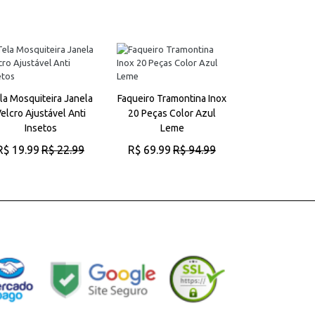
la Mosquiteira Janela
Faqueiro Tramontina Inox
Panela De 
elcro Ajustável Anti
20 Peças Color Azul
4,5litros Pane
Insetos
Leme
Vendida Do 
R$ 19.99
R$ 22.99
R$ 69.99
R$ 94.99
R$ 72.99
R
ADICIONAR AO CARRINHO
ADICIONAR AO CARRINHO
ADICIONAR AO 