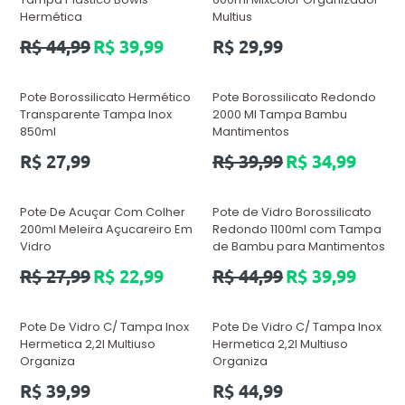
Hermética
Multius
Preço
Preço
R$ 44,99
R$ 39,99
R$ 29,99
normal
normal
Pote Borossilicato Hermético
Pote Borossilicato Redondo
Transparente Tampa Inox
2000 Ml Tampa Bambu
850ml
Mantimentos
Preço
Preço
R$ 27,99
R$ 39,99
R$ 34,99
normal
normal
Pote De Acuçar Com Colher
Pote de Vidro Borossilicato
200ml Meleira Açucareiro Em
Redondo 1100ml com Tampa
Vidro
de Bambu para Mantimentos
Preço
Preço
R$ 27,99
R$ 22,99
R$ 44,99
R$ 39,99
normal
normal
Pote De Vidro C/ Tampa Inox
Pote De Vidro C/ Tampa Inox
Hermetica 2,2l Multiuso
Hermetica 2,2l Multiuso
Organiza
Organiza
Preço
Preço
R$ 39,99
R$ 44,99
normal
normal