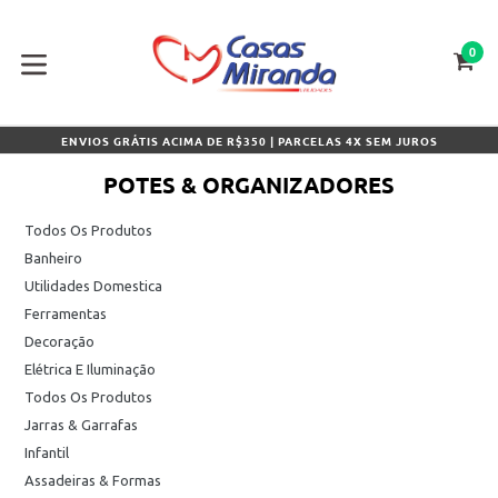
Pular
para
o
0
CA
CA
conteúdo
expandir/colapsar
ENVIOS GRÁTIS ACIMA DE R$350 | PARCELAS 4X SEM JUROS
POTES & ORGANIZADORES
Todos Os Produtos
Banheiro
Utilidades Domestica
Ferramentas
Decoração
Elétrica E Iluminação
Todos Os Produtos
Jarras & Garrafas
Infantil
Assadeiras & Formas