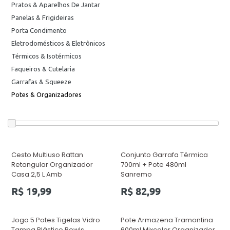
Pratos & Aparelhos De Jantar
Panelas & Frigideiras
Porta Condimento
Eletrodomésticos & Eletrônicos
Térmicos & Isotérmicos
Faqueiros & Cutelaria
Garrafas & Squeeze
Potes & Organizadores
Cesto Multiuso Rattan
Conjunto Garrafa Térmica
Retangular Organizador
700ml + Pote 480ml
Casa 2,5 L Amb
Sanremo
Preço
Preço
R$ 19,99
R$ 82,99
normal
normal
Jogo 5 Potes Tigelas Vidro
Pote Armazena Tramontina
Tampa Plástico Bowls
600ml Mixcolor Organizador