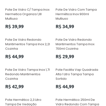
Pote De Vidro C/ Tampa Inox
Pote De Vidro Com Tampa
Hermetica Organiza 1,8l
Hermética Inox 900ml
Multiuso
Multiuso
Preço
Preço
R$ 39,99
R$ 34,99
normal
normal
Pote De Vidro Redondo
Pote De Vidro Redondo
Mantimentos Tampa Inox 2,2l
Mantimentos Tampa Inox
Cozinha
700ml Cozinha
Preço
Preço
R$ 44,99
R$ 29,99
normal
normal
Pote De Vidro Tampa Inox 1,7l
Pote Facilita Vap Quadrada
Redondo Mantimentos
Alta 1 Litro Tampa Tampa
Cozinha
Sortido
Preço
Preço
R$ 42,99
R$ 44,99
normal
normal
Pote Hermético 2,3 Litro
Pote Hermético 250ml De
Tampa De Vedação
Vidro Redondo Com Tampa