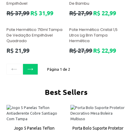
Empilhável
De Bambu
Preço
Preço
R$ 37,99
R$ 31,99
R$ 27,99
R$ 22,99
normal
normal
Pote Hermético 710ml Tampa
Pote Hermético Cristal 1,5
De Vedação Empilhável
Litros Lig Brin Tampa
Quadrado
Hermética
Preço
Preço
R$ 21,99
R$ 27,99
R$ 22,99
normal
normal
Página 1 de 2
ANTERIOR
SEGUINTE
Best Sellers
Jogo 5 Panelas Teflon
Porta Bolo Suporte Protetor