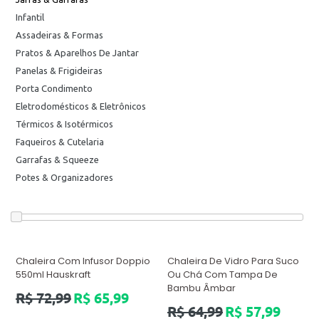
Infantil
Assadeiras & Formas
Pratos & Aparelhos De Jantar
Panelas & Frigideiras
Porta Condimento
Eletrodomésticos & Eletrônicos
Térmicos & Isotérmicos
Faqueiros & Cutelaria
Garrafas & Squeeze
Potes & Organizadores
Chaleira Com Infusor Doppio
Chaleira De Vidro Para Suco
550ml Hauskraft
Ou Chá Com Tampa De
Bambu Âmbar
Preço
R$ 72,99
R$ 65,99
normal
Preço
R$ 64,99
R$ 57,99