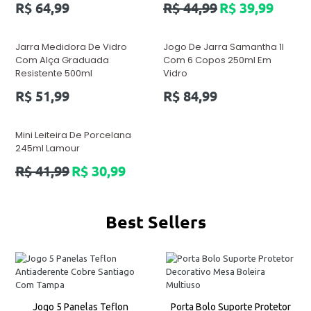
Preço
Preço
R$ 64,99
R$ 44,99
R$ 39,99
normal
normal
Jarra Medidora De Vidro
Jogo De Jarra Samantha 1l
Com Alça Graduada
Com 6 Copos 250ml Em
Resistente 500ml
Vidro
Preço
Preço
R$ 51,99
R$ 84,99
normal
normal
Mini Leiteira De Porcelana
245ml Lamour
Preço
R$ 41,99
R$ 30,99
normal
Best Sellers
Jogo 5 Panelas Teflon
Porta Bolo Suporte Protetor