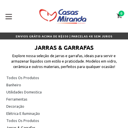
Pular
para
o
0
CA
CA
conteúdo
expandir/colapsar
ENVIOS GRÁTIS ACIMA DE R$350 | PARCELAS 4X SEM JUROS
JARRAS & GARRAFAS
Explore nossa seleção de jarras e garrafas, ideais para servir e
armazenar líquidos com estilo e praticidade. Modelos em vidro,
cerâmica e outros materiais, perfeitos para qualquer ocasião!
Todos Os Produtos
Banheiro
Utilidades Domestica
Ferramentas
Decoração
Elétrica E Iluminação
Todos Os Produtos
Jarras & Garrafas