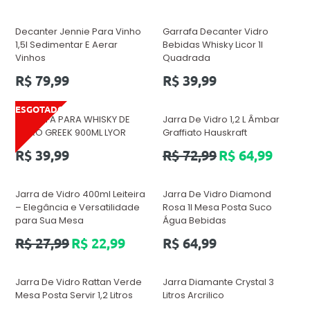
normal
Decanter Jennie Para Vinho
Garrafa Decanter Vidro
1,5l Sedimentar E Aerar
Bebidas Whisky Licor 1l
Vinhos
Quadrada
Preço
Preço
R$ 79,99
R$ 39,99
normal
normal
ESGOTADO
GARRAFA PARA WHISKY DE
Jarra De Vidro 1,2 L Âmbar
VIDRO GREEK 900ML LYOR
Graffiato Hauskraft
Preço
Preço
R$ 39,99
R$ 72,99
R$ 64,99
normal
normal
Jarra de Vidro 400ml Leiteira
Jarra De Vidro Diamond
– Elegância e Versatilidade
Rosa 1l Mesa Posta Suco
para Sua Mesa
Água Bebidas
Preço
Preço
R$ 27,99
R$ 22,99
R$ 64,99
normal
normal
Jarra De Vidro Rattan Verde
Jarra Diamante Crystal 3
Mesa Posta Servir 1,2 Litros
Litros Arcrilico