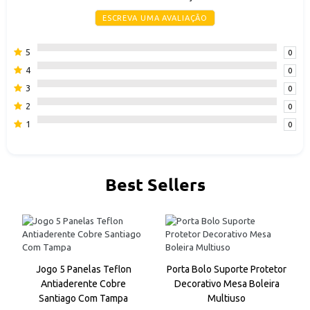
marca: ORIGINAL
ESCREVA UMA AVALIAÇÃO
5
0
4
0
3
0
2
0
1
0
Best Sellers
a
Jogo 5 Panelas Teflon
Porta Bolo Suporte Protetor
Antiaderente Cobre
Decorativo Mesa Boleira
Santiago Com Tampa
Multiuso