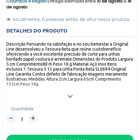
Columbus e Região
Entrega estimada entre
10 de agosto
e
18
de agosto
.
Atualmente,
1
0
pessoas estão de olho nesse produto
DETALHES DO PRODUTO
Descrição Pensando na satisfação e no seu bemestar a Original
Line desenvolveu a Tesoura Reta que reúne custobenefício
oferecendo a você excelente precisão de corte para unhas
bordado papel costura e arremate Dimensões do Produto Largura
5 cm Comprimento88 m Peso 18 g Material Aço Inox Itens
Inclusos 1 Tesoura 3 12 para Unha Ponta Reta SL0694 Original
Line Garantia Contra defeito de fabricação Imagens meramente
ilustrativas Medidas Altura 2cm Largura 65cm Comprimento
135cm Peso 18g
Tesoura 3 1/2 Com Pontas Redondas Safira Corte de Pelos
Tesoura com ponta rendonda proporciona maior segurança,
Quantidade
qualidade e precisão de corte.
Fabricado em Aço inox
Medidas: 8,8cm