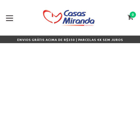
Pular
para
o
0
CA
CA
conteúdo
expandir/colapsar
ENVIOS GRÁTIS ACIMA DE R$350 | PARCELAS 4X SEM JUROS