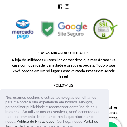
Facebook
Instagram
CASAS MIRANDA UTILIDADES
A loja de utilidades e utensilios domésticos que transforma sua
casa com qualidade, variedade e preços especiais. Tudo o que
Prazer em servir
você precisa em um só lugar. Casas Miranda
bem!
FOLLOW US
Facebook
Instagram
Nós usamos cookies e outras tecnologias semelhantes
para melhorar a sua experiência em nossos serviços,
personalizar publicidade e recomendar conteúdo de seu
© 2026
Todos os direitos reservados. Os estoques podem sofrer
interesse. Ao utilizar nossos serviços, você concorda com
alterações sem aviso prévio. Os preços são válidos apenas para a
tal monitoramento. Informamos ainda que atualizamos
loja virtual. Em caso de divergência, o preço válido é o do carrinho.
nossa
Política de Privacidade
. Conheça nosso
Portal de
As fotos aqui veiculadas, logotipo e marca são de propriedade do
Termos de Uso
e veja os nossos Termos.
RESTAM APENAS
10