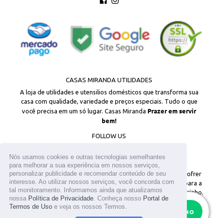
CASAS MIRANDA UTILIDADES
A loja de utilidades e utensilios domésticos que transforma sua
casa com qualidade, variedade e preços especiais. Tudo o que
Prazer em servir
você precisa em um só lugar. Casas Miranda
bem!
FOLLOW US
Facebook
Instagram
Nós usamos cookies e outras tecnologias semelhantes
para melhorar a sua experiência em nossos serviços,
personalizar publicidade e recomendar conteúdo de seu
© 2026
Todos os direitos reservados. Os estoques podem sofrer
interesse. Ao utilizar nossos serviços, você concorda com
alterações sem aviso prévio. Os preços são válidos apenas para a
tal monitoramento. Informamos ainda que atualizamos
loja virtual. Em caso de divergência, o preço válido é o do carrinho.
nossa
Política de Privacidade
. Conheça nosso
Portal de
As fotos aqui veiculadas, logotipo e marca são de propriedade do
Termos de Uso
e veja os nossos Termos.
RESTAM APENAS
20
site www.casasmiranda.com.br. É vetada a sua reprodução, total ou
ADICIONAR AO CARRINHO