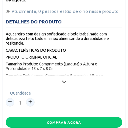
de agosto
.
Atualmente,
2
pessoas estão de olho nesse produto
DETALHES DO PRODUTO
Açucareiro com design sofisticado e belo trabalhado com
delicadeza feito todo em inox almentando a durabilidade e
resitencia.
CARACTERÍSTICAS DO PRODUTO
PRODUTO ORIGINAL OFICIAL
Tamanho Produto: Comprimento (Largura) x Altura x
Profundidade: 13 x 7 x 8 Cm
Tamanho Embalagem: Comprimento (Largura) x Altura x
Profundidade: 19 x 8 x 9 Cm
EAN (Código de barras): 7899206125678.
Quantidade
Código do produto: 5210.
Peso: 77 g.
Material: Inox.
Quantidade por embalagem: 1UN
Instruções de uso: O procedimento mais adequado para limpar, é
COMPRAR AGORA
apenas detergente ou sabão neutro, com esponjas macias, pois as