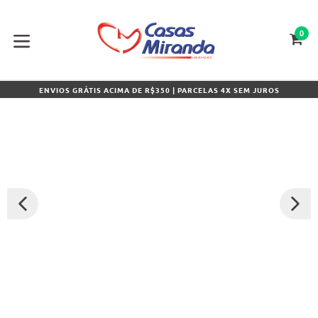
Pular
para
o
0
CA
CA
conteúdo
expandir/colapsar
ENVIOS GRÁTIS ACIMA DE R$350 | PARCELAS 4X SEM JUROS
SLIDE
PRÓXI
ANTERIOR
SLIDE