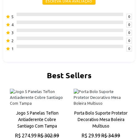
ESCREVA UMA AVALIAÇÃO
5
0
4
0
3
0
2
0
1
0
Best Sellers
a
Jogo 5 Panelas Teflon
Porta Bolo Suporte Protetor
Antiaderente Cobre
Decorativo Mesa Boleira
Santiago Com Tampa
Multiuso
R$ 274.99
R$ 302.99
R$ 29.99
R$ 34.99