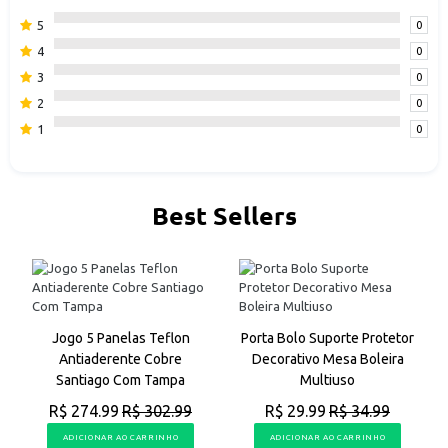
5
0
4
0
3
0
2
0
1
0
Best Sellers
a
Jogo 5 Panelas Teflon
Porta Bolo Suporte Protetor
Antiaderente Cobre
Decorativo Mesa Boleira
Santiago Com Tampa
Multiuso
R$ 274.99
R$ 302.99
R$ 29.99
R$ 34.99
ADICIONAR AO CARRINHO
ADICIONAR AO CARRINHO