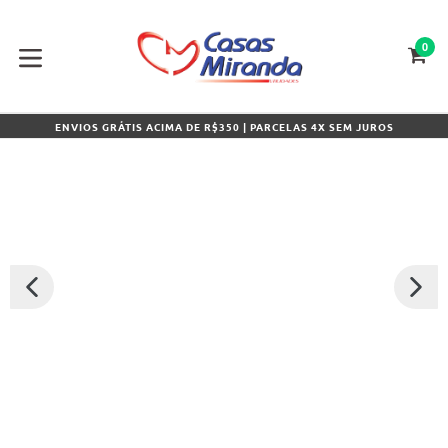
Pular
para
o
0
CA
CA
conteúdo
expandir/colapsar
ENVIOS GRÁTIS ACIMA DE R$350 | PARCELAS 4X SEM JUROS
SLIDE
PRÓXI
ANTERIOR
SLIDE