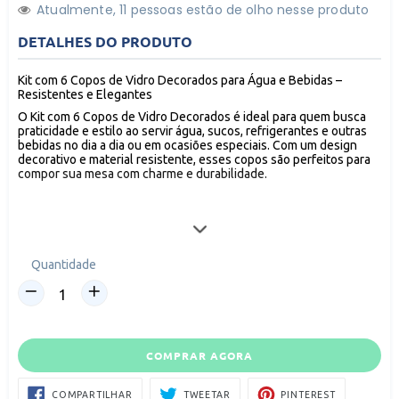
Atualmente,
1
1
pessoas estão de olho nesse produto
DETALHES DO PRODUTO
Kit com 6 Copos de Vidro Decorados para Água e Bebidas –
Resistentes e Elegantes
O Kit com 6 Copos de Vidro Decorados é ideal para quem busca
praticidade e estilo ao servir água, sucos, refrigerantes e outras
bebidas no dia a dia ou em ocasiões especiais. Com um design
decorativo e material resistente, esses copos são perfeitos para
compor sua mesa com charme e durabilidade.
Características:
Quantidade: 6 copos decorados com capacidade ideal para água e
outras bebidas.
Quantidade
Material: Vidro de alta resistência, que oferece durabilidade para
o uso diário.
Design: Copos decorados com detalhes elegantes que trazem
sofisticação à mesa, ideal para jantares, almoços ou eventos
especiais.
COMPRAR AGORA
Versatilidade: Perfeito para diversas bebidas, como água, sucos,
refrigerantes e drinks variados.
COMPARTILHAR
TWEETAR
PIN
Resistência: Vidro reforçado que resiste ao uso contínuo e
COMPARTILHAR
TWEETAR
PINTEREST
NO
NO