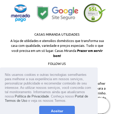
CASAS MIRANDA UTILIDADES
A loja de utilidades e utensilios domésticos que transforma sua
casa com qualidade, variedade e preços especiais. Tudo o que
Prazer em servir
você precisa em um só lugar. Casas Miranda
bem!
FOLLOW US
Facebook
Instagram
Nós usamos cookies e outras tecnologias semelhantes
para melhorar a sua experiência em nossos serviços,
personalizar publicidade e recomendar conteúdo de seu
© 2026
Todos os direitos reservados. Os estoques podem sofrer
interesse. Ao utilizar nossos serviços, você concorda com
alterações sem aviso prévio. Os preços são válidos apenas para a
tal monitoramento. Informamos ainda que atualizamos
loja virtual. Em caso de divergência, o preço válido é o do carrinho.
nossa
Política de Privacidade
. Conheça nosso
Portal de
As fotos aqui veiculadas, logotipo e marca são de propriedade do
Termos de Uso
e veja os nossos Termos.
site www.casasmiranda.com.br. É vetada a sua reprodução, total ou
ESGOTADO
parcial, sem a expressa autorização. T.MIKAMI UTENSILIOS LTDA /
Aceitar
CNPJ: 25.317.659/0001-05 / Inscrição Estadual: 141.096.449.110/