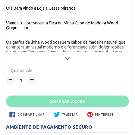
Olá Bem vindo a Loja a Casas Miranda
Vamos te apresentar a Faca de Mesa Cabo de Madeira Wood
Original Line
Os garfos da linha Wood possuem cabos de madeira natural que
garantem um visual moderno e diferenciado além de ter rebites
de alumínio Possuem lâminas de aço inox que apresentam maior
durabilidade e resistência Um linha especial pensado
especialmente em você
Quantidade
Composição 12 facas de mesa
Cuidados
COMPRAR AGORA
Para manter seus talheres sempre brilhando lave com esponja
macia sabão ou detergente neutro Produtos abrasivos como
COMPARTILHAR
TWEETAR
PIN
COMPARTILHAR
TWEETAR
PINTEREST
palha de aço podem riscar e prejudicar o brilho
NO
NO
FACEBOOK
PINTEREST
Seque imediatamente para evitar manchas
AMBIENTE DE PAGAMENTO SEGURO
Recomenda se o uso de água quente para melhorar o brilho