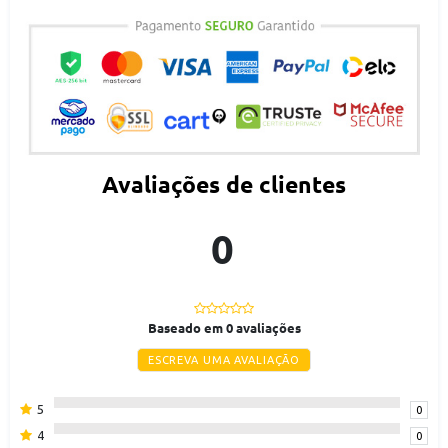
Não guarde em local úmido a umidade pode provocar manchas
Avaliações de clientes
0
Baseado em 0 avaliações
ESCREVA UMA AVALIAÇÃO
5
0
4
0