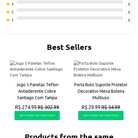
3
0
2
0
1
0
Best Sellers
a
Jogo 5 Panelas Teflon
Porta Bolo Suporte Protetor
Antiaderente Cobre
Decorativo Mesa Boleira
Santiago Com Tampa
Multiuso
R$ 274.99
R$ 302.99
R$ 29.99
R$ 34.99
ADICIONAR AO CARRINHO
ADICIONAR AO CARRINHO
Products from the same