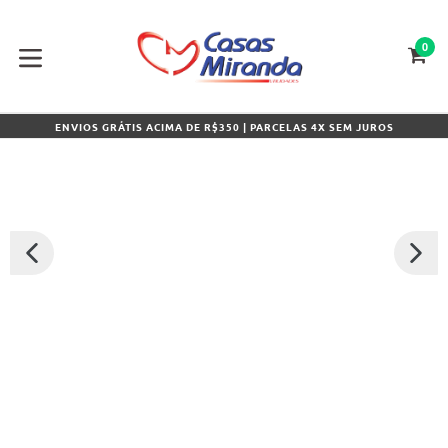
Pular
para
o
0
CA
CA
conteúdo
expandir/colapsar
ENVIOS GRÁTIS ACIMA DE R$350 | PARCELAS 4X SEM JUROS
SLIDE
PRÓXI
ANTERIOR
SLIDE