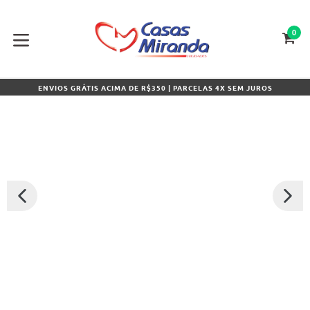
Pular
para
o
0
CA
CA
conteúdo
expandir/colapsar
ENVIOS GRÁTIS ACIMA DE R$350 | PARCELAS 4X SEM JUROS
SLIDE
PRÓXI
ANTERIOR
SLIDE