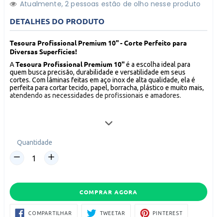
Atualmente,
2
pessoas estão de olho nesse produto
DETALHES DO PRODUTO
Tesoura Profissional Premium 10'' - Corte Perfeito para
Diversas Superfícies!
Tesoura Profissional Premium 10''
A
é a escolha ideal para
quem busca precisão, durabilidade e versatilidade em seus
cortes. Com lâminas feitas em aço inox de alta qualidade, ela é
perfeita para cortar tecido, papel, borracha, plástico e muito mais,
atendendo as necessidades de profissionais e amadores.
Características Principais
Quantidade
Marca
: Original Line
Modelo
: SL 0110
Tipo de Corte
: Reto
Material da Lâmina
: Aço inox, garantindo resistência e
COMPRAR AGORA
durabilidade
Comprimento
: 28 cm
COMPARTILHAR
TWEETAR
PIN
Forma da Ponta
: Reta, ideal para cortes precisos e eficientes
COMPARTILHAR
TWEETAR
PINTEREST
NO
NO