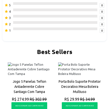
Premium 10''
vai transformar seu trabalho de corte com maior
facilidade e eficiência.
5
0
Adquira agora a sua e experimente cortes perfeitos em
4
0
qualquer material!
3
0
2
0
-------------------ATENÇÃO------------------
1
0
CORES ENVIADAS DE ACORDO COM O ESTOQUE.
Best Sellers
a
Jogo 5 Panelas Teflon
Porta Bolo Suporte Protetor
Antiaderente Cobre
Decorativo Mesa Boleira
Santiago Com Tampa
Multiuso
R$ 274.99
R$ 302.99
R$ 29.99
R$ 34.99
ADICIONAR AO CARRINHO
ADICIONAR AO CARRINHO