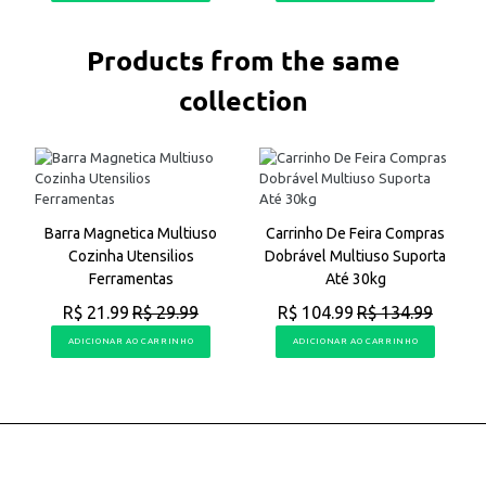
Products from the same
collection
o
Barra Magnetica Multiuso
Carrinho De Feira Compras
a
Cozinha Utensilios
Dobrável Multiuso Suporta
Ferramentas
Até 30kg
R$ 21.99
R$ 29.99
R$ 104.99
R$ 134.99
ADICIONAR AO CARRINHO
ADICIONAR AO CARRINHO