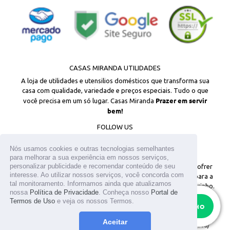
CASAS MIRANDA UTILIDADES
A loja de utilidades e utensilios domésticos que transforma sua
casa com qualidade, variedade e preços especiais. Tudo o que
Prazer em servir
você precisa em um só lugar. Casas Miranda
bem!
FOLLOW US
Facebook
Instagram
Nós usamos cookies e outras tecnologias semelhantes
para melhorar a sua experiência em nossos serviços,
personalizar publicidade e recomendar conteúdo de seu
© 2026
Todos os direitos reservados. Os estoques podem sofrer
interesse. Ao utilizar nossos serviços, você concorda com
alterações sem aviso prévio. Os preços são válidos apenas para a
tal monitoramento. Informamos ainda que atualizamos
loja virtual. Em caso de divergência, o preço válido é o do carrinho.
nossa
Política de Privacidade
. Conheça nosso
Portal de
As fotos aqui veiculadas, logotipo e marca são de propriedade do
Termos de Uso
e veja os nossos Termos.
RESTAM APENAS
15
site www.casasmiranda.com.br. É vetada a sua reprodução, total ou
ADICIONAR AO CARRINHO
parcial, sem a expressa autorização. T.MIKAMI UTENSILIOS LTDA /
Aceitar
CNPJ: 25.317.659/0001-05 / Inscrição Estadual: 141.096.449.110/