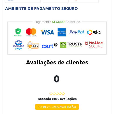
FACEBOOK
PINTEREST
Para Canhotos
: Sim, desenvolvida especialmente para
AMBIENTE DE PAGAMENTO SEGURO
proporcionar conforto também para canhotos
Tipo de Tesoura
: Multiuso, atendendo a diversos tipos de
materiais e necessidades
Por Que Escolher a Tesoura Profissional Premium?
Versatilidade de Corte
: Ideal para uma grande variedade de
materiais, como tecido, papel, borracha e plástico.
Qualidade Superior
: A lâmina de aço inox oferece durabilidade
Avaliações de clientes
e precisão a cada corte.
Ergonomia para Todos
: Perfeita para destros e canhotos, com
um design que oferece conforto durante o uso prolongado.
0
Durabilidade e Resistência
: Com material de alta qualidade, a
tesoura mantém o desempenho mesmo após uso intenso.
Corte Profissional e Preciso
Baseado em 0 avaliações
ESCREVA UMA AVALIAÇÃO
Tesoura Profissional
Seja para uso em casa ou no trabalho, a