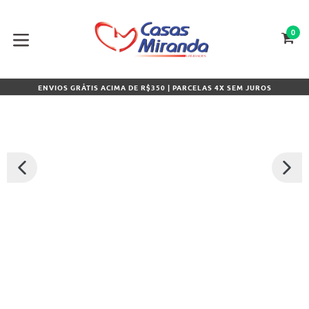
Pular
para
o
0
CA
CA
conteúdo
expandir/colapsar
ENVIOS GRÁTIS ACIMA DE R$350 | PARCELAS 4X SEM JUROS
SLIDE
PRÓXI
ANTERIOR
SLIDE