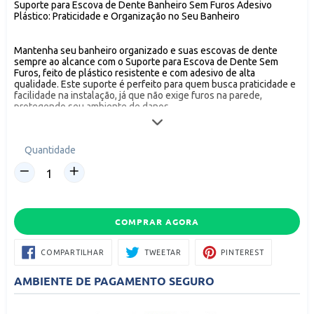
Suporte para Escova de Dente Banheiro Sem Furos Adesivo
Plástico: Praticidade e Organização no Seu Banheiro
Mantenha seu banheiro organizado e suas escovas de dente
sempre ao alcance com o Suporte para Escova de Dente Sem
Furos, feito de plástico resistente e com adesivo de alta
qualidade. Este suporte é perfeito para quem busca praticidade e
facilidade na instalação, já que não exige furos na parede,
protegendo seu ambiente de danos.
Principais Características:
Quantidade
Material: Plástico resistente e durável.
Fixação Adesiva: Fácil de instalar, não requer furar a parede.
Acompanha adesivo de alta qualidade para fixação em superfícies
lisas, como azulejos e vidros.
Design Compacto: Ideal para otimizar o espaço do seu banheiro.
COMPRAR AGORA
Capacidade: Suporta até 4 escovas de dente, mantendo-as
organizadas e de fácil acesso.
COMPARTILHAR
TWEETAR
PIN
COMPARTILHAR
TWEETAR
PINTEREST
NO
NO
Modo de Uso:
FACEBOOK
PINTEREST
Instalação Fácil: Limpe a superfície onde deseja aplicar o suporte,
AMBIENTE DE PAGAMENTO SEGURO
retire a película do adesivo e fixe na posição desejada. Aguarde
algumas horas antes de colocar as escovas de dente para garantir
melhor adesão.