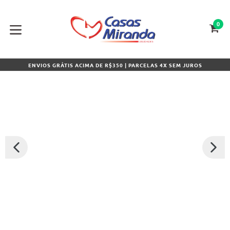
Pular
para
o
0
CA
CA
conteúdo
expandir/colapsar
ENVIOS GRÁTIS ACIMA DE R$350 | PARCELAS 4X SEM JUROS
SLIDE
PRÓXI
ANTERIOR
SLIDE