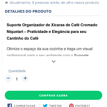
Atualmente,
9
pessoas estão de olho nesse produto
DETALHES DO PRODUTO
O Gemini disse
Suporte Organizador de Xícaras de Café Cromado 
Niquelart – Praticidade e Elegância para seu 
Cantinho do Café
Otimize o espaço da sua cozinha e traga um visual 
profissional para o seu ambiente com o 
Suporte 
Organizador de Xícaras Niquelart
. Desenvolvido 
para quem valoriza a organização e o design, este 
Quantidade
suporte é a solução definitiva para manter suas xícaras 
sempre ao alcance das mãos, protegidas e exibidas 
com sofisticação. Fabricado com a qualidade 
reconhecida da Niquelart, ele transforma qualquer 
COMPRAR AGORA
bancada ou armário em uma verdadeira estação de 
COMPARTILHAR
TWEETAR
PIN
COMPARTILHAR
TWEETAR
PINTEREST
NO
NO