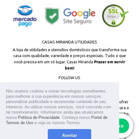
forma segura.
Em Escritórios e Consultórios:
 Ofereça café aos 
seus clientes com uma apresentação organizada 
e profissional.
CASAS MIRANDA UTILIDADES
OPORTUNIDADE DE COMPRA (Gatilho Mental de 
A loja de utilidades e utensilios domésticos que transforma sua
casa com qualidade, variedade e preços especiais. Tudo o que
Desejo e Organização)
 Transformar sua rotina 
Prazer em servir
você precisa em um só lugar. Casas Miranda
começa pela organização da sua casa. 
Garanta agora 
bem!
seu Suporte Organizador de Xícaras Cromado 
FOLLOW US
Niquelart
 e eleve o nível de sofisticação da sua 
Facebook
Instagram
cozinha!
Nós usamos cookies e outras tecnologias semelhantes
para melhorar a sua experiência em nossos serviços,
personalizar publicidade e recomendar conteúdo de seu
© 2026
Todos os direitos reservados. Os estoques podem sofrer
ESPECIFICAÇÕES TÉCNICAS (Otimização 
interesse. Ao utilizar nossos serviços, você concorda com
alterações sem aviso prévio. Os preços são válidos apenas para a
tal monitoramento. Informamos ainda que atualizamos
Mercado Livre)
loja virtual. Em caso de divergência, o preço válido é o do carrinho.
nossa
Política de Privacidade
. Conheça nosso
Portal de
As fotos aqui veiculadas, logotipo e marca são de propriedade do
Termos de Uso
e veja os nossos Termos.
RESTAM APENAS
15
Produto:
 Suporte Organizador de Xícaras
site www.casasmiranda.com.br. É vetada a sua reprodução, total ou
ADICIONAR AO CARRINHO
parcial, sem a expressa autorização. T.MIKAMI UTENSILIOS LTDA /
Aceitar
Marca:
 Niquelart (Original)
CNPJ: 25.317.659/0001-05 / Inscrição Estadual: 141.096.449.110/