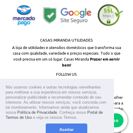
CASAS MIRANDA UTILIDADES
A loja de utilidades e utensilios domésticos que transforma sua
casa com qualidade, variedade e preços especiais. Tudo o que
Prazer em servir
você precisa em um só lugar. Casas Miranda
bem!
FOLLOW US
Facebook
Instagram
Nós usamos cookies e outras tecnologias semelhantes
para melhorar a sua experiência em nossos serviços,
personalizar publicidade e recomendar conteúdo de seu
© 2026
Todos os direitos reservados. Os estoques podem sofrer
interesse. Ao utilizar nossos serviços, você concorda com
alterações sem aviso prévio. Os preços são válidos apenas para a
tal monitoramento. Informamos ainda que atualizamos
loja virtual. Em caso de divergência, o preço válido é o do carrinho.
nossa
Política de Privacidade
. Conheça nosso
Portal de
As fotos aqui veiculadas, logotipo e marca são de propriedade do
Termos de Uso
e veja os nossos Termos.
RESTAM APENAS
10
site www.casasmiranda.com.br. É vetada a sua reprodução, total ou
ADICIONAR AO CARRINHO
parcial, sem a expressa autorização. T.MIKAMI UTENSILIOS LTDA /
Aceitar
CNPJ: 25.317.659/0001-05 / Inscrição Estadual: 141.096.449.110/