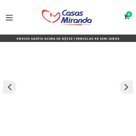
Pular
para
o
0
CA
CA
conteúdo
expandir/colapsar
ENVIOS GRÁTIS ACIMA DE R$350 | PARCELAS 4X SEM JUROS
SLIDE
PRÓXI
ANTERIOR
SLIDE