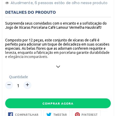
Atualmente,
6
pessoas estão de olho nesse produto
DETALHES DO PRODUTO
Surpreenda seus convidados com o encanto e a sofisticação do
Jogo de Xícaras Porcelana Café Lamour Vermelha Hauskraft!
Composto por 12 peças, este conjunto de xícaras de café é
perfeito para adicionar um toque de delicadeza em suas ocasiões
especiais. As belas flores que as adornam conferem requinte e
leveza, enquanto a fabricação em porcelana garante durabilidade
e elegância incomparáveis.
As dimensões das peças são cuidadosamente projetadas para
proporcionar uma experiência perfeita:
Quantidade
- Xícara: 8,5 x 6 x 5,4cm
- Pires: 11,3 x 11,3 x 2cm
Além da beleza, a porcelana utilizada é de alta qualidade,
tornando as xícaras duráveis e delicadas ao mesmo tempo. Sinta-
COMPRAR AGORA
se confiante ao receber seus convidados, pois cada detalhe
deste conjunto foi pensado para proporcionar requinte e
COMPARTILHAR
TWEETAR
PIN
sofisticação.
COMPARTILHAR
TWEETAR
PINTEREST
NO
NO