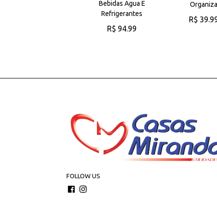
Oasis 90ml Luxo
Bebidas Agua E
Organiz
Cozinha Preto
Refrigerantes
R$ 39.9
R$ 24.99
R$ 94.99
ADICIONAR A
CARRINHO
ADICIONAR AO
ADICIONAR AO
CARRINHO
CARRINHO
FOLLOW US
Facebook
Instagram