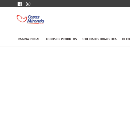
Pular
Facebook
Instagram
para
o
conteúdo
PAGINA INICIAL
TODOS OS PRODUTOS
UTILIDADES DOMESTICA
DEC