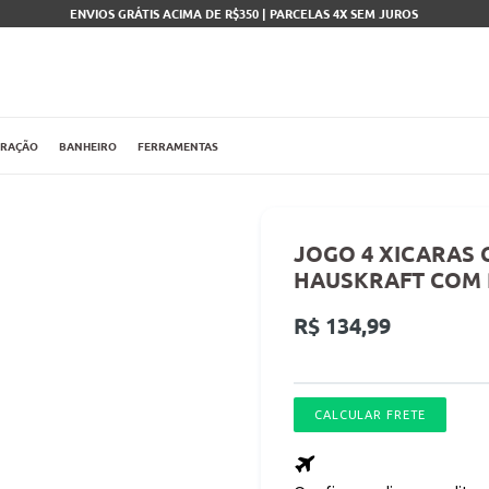
ENVIOS GRÁTIS ACIMA DE R$350 | PARCELAS 4X SEM JUROS
ORAÇÃO
BANHEIRO
FERRAMENTAS
JOGO 4 XICARAS 
HAUSKRAFT COM P
Preço
R$ 134,99
normal
CALCULAR FRETE