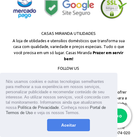
CASAS MIRANDA UTILIDADES
A loja de utilidades e utensilios domésticos que transforma sua
casa com qualidade, variedade e preços especiais. Tudo o que
Prazer em servir
você precisa em um só lugar. Casas Miranda
bem!
FOLLOW US
Facebook
Instagram
Nós usamos cookies e outras tecnologias semelhantes
para melhorar a sua experiência em nossos serviços,
personalizar publicidade e recomendar conteúdo de seu
© 2026
Todos os direitos reservados. Os estoques podem sofrer
interesse. Ao utilizar nossos serviços, você concorda com
alterações sem aviso prévio. Os preços são válidos apenas para a
tal monitoramento. Informamos ainda que atualizamos
loja virtual. Em caso de divergência, o preço válido é o do carrinho.
nossa
Política de Privacidade
. Conheça nosso
Portal de
As fotos aqui veiculadas, logotipo e marca são de propriedade do
Termos de Uso
e veja os nossos Termos.
RESTAM APENAS
7
site www.casasmiranda.com.br. É vetada a sua reprodução, total ou
ADICIONAR AO CARRINHO
parcial, sem a expressa autorização. T.MIKAMI UTENSILIOS LTDA /
Aceitar
CNPJ: 25.317.659/0001-05 / Inscrição Estadual: 141.096.449.110/
Endereço: R Antonio Raposo n° 12 - Lapa - São Paulo Cep: 05074-020