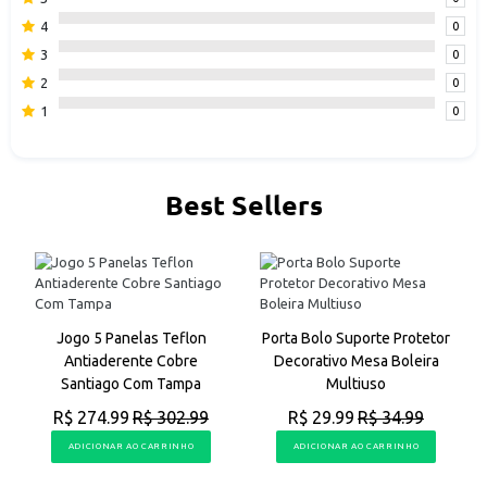
4
0
3
0
2
0
1
0
Best Sellers
a
Jogo 5 Panelas Teflon
Porta Bolo Suporte Protetor
Antiaderente Cobre
Decorativo Mesa Boleira
Santiago Com Tampa
Multiuso
R$ 274.99
R$ 302.99
R$ 29.99
R$ 34.99
ADICIONAR AO CARRINHO
ADICIONAR AO CARRINHO