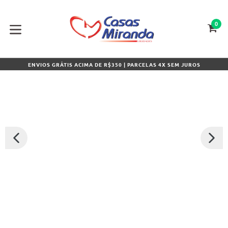
Pular
para
o
0
CA
CA
conteúdo
expandir/colapsar
ENVIOS GRÁTIS ACIMA DE R$350 | PARCELAS 4X SEM JUROS
SLIDE
PRÓXI
ANTERIOR
SLIDE