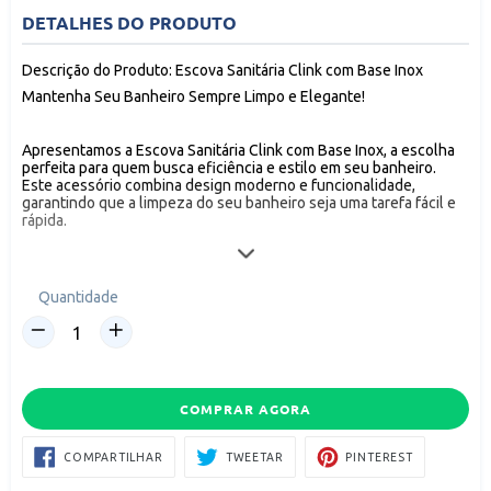
DETALHES DO PRODUTO
Descrição do Produto: Escova Sanitária Clink com Base Inox
Mantenha Seu Banheiro Sempre Limpo e Elegante!
Apresentamos a Escova Sanitária Clink com Base Inox, a escolha
perfeita para quem busca eficiência e estilo em seu banheiro.
Este acessório combina design moderno e funcionalidade,
garantindo que a limpeza do seu banheiro seja uma tarefa fácil e
rápida.
Características do Produto:
Quantidade
Material de Alta Qualidade: A escova é feita com cerdas
resistentes que proporcionam uma limpeza profunda, enquanto a
base em inox agrega sofisticação e durabilidade.
Design Moderno: Com um visual clean e contemporâneo, a
escova se integra perfeitamente à decoração do seu banheiro.
Fácil Armazenamento: A base mantém a escova em pé e organiza
COMPRAR AGORA
o espaço, evitando o contato direto com superfícies.
Dimensões Ideais: Compacta e funcional, ocupa pouco espaço e
COMPARTILHAR
TWEETAR
PIN
COMPARTILHAR
TWEETAR
PINTEREST
NO
NO
se adapta a diferentes ambientes.
FACEBOOK
PINTEREST